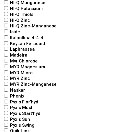
HI-Q Manganese
HI-Q Potassium
HI-Q Thiols
HI-Q Zinc
HI-Q Zinc-Manganese
Iside
Italpollina 4-4-4
KeyLan Fe Liquid
Laphrassea
Madeira
Myr Chlorose
MYR Magnesium
MYR Micro
MYR Zinc
MYR Zinc-Manganese
Naskar
Phenix
Pyxis Flor’hyd
Pyxis Must
Pyxis Start’hyd
Pyxis Sun
Pyxis Swing
Quik-Link