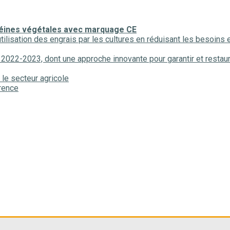
otéines végétales avec marquage CE
tilisation des engrais par les cultures en réduisant les besoins en
23, dont une approche innovante pour garantir et restaurer 
 le secteur agricole
rence