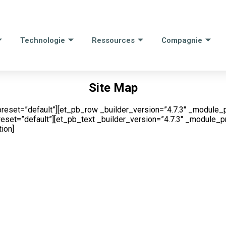
Technologie
Ressources
Compagnie
Site Map
preset=”default”][et_pb_row _builder_version=”4.7.3″ _module_
eset=”default”][et_pb_text _builder_version=”4.7.3″ _module_p
ion]